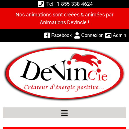
Tel : 1-855-338-4624
Nos animations sont créées & animées par
Animations Devincie !
Facebook
Connexion
Admin