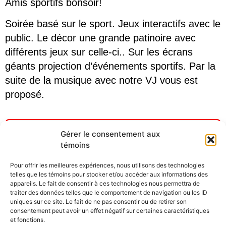
Amis sportifs bonsoir!
Soirée basé sur le sport. Jeux interactifs avec le
public. Le décor une grande patinoire avec
différents jeux sur celle-ci.. Sur les écrans
géants projection d’événements sportifs. Par la
suite de la musique avec notre VJ vous est
proposé.
Gérer le consentement aux
Réservez nous pour votre soirée
témoins
thématique sur le sport
Pour offrir les meilleures expériences, nous utilisons des technologies
telles que les témoins pour stocker et/ou accéder aux informations des
Communiquez avec Animations Devincie
appareils. Le fait de consentir à ces technologies nous permettra de
dès maintenant!
traiter des données telles que le comportement de navigation ou les ID
uniques sur ce site. Le fait de ne pas consentir ou de retirer son
consentement peut avoir un effet négatif sur certaines caractéristiques
Demande de soumission
et fonctions.