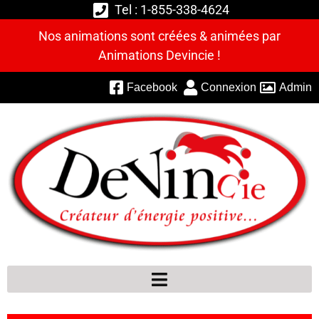
Tel : 1-855-338-4624
Nos animations sont créées & animées par
Animations Devincie !
Facebook
Connexion
Admin