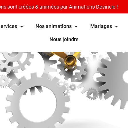
ns sont créées & animées par Animations Devincie !
ervices
Nos animations
Mariages
Nous joindre