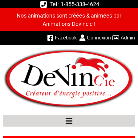
Tel : 1-855-338-4624
Nos animations sont créées & animées par
Animations Devincie !
Facebook
Connexion
Admin