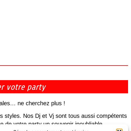
er votre party
cales… ne cherchez plus !
s styles. Nos Dj et Vj sont tous aussi compétents
e de votre party un souvenir inoubliable.